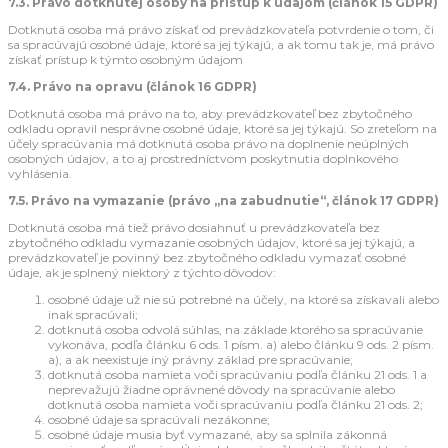
7.3. Právo dotknutej osoby na prístup k údajom (článok 15 GDPR)
Dotknutá osoba má právo získať od prevádzkovateľa potvrdenie o tom, či
sa spracúvajú osobné údaje, ktoré sa jej týkajú, a ak tomu tak je, má právo
získať prístup k týmto osobným údajom
7.4. Právo na opravu (článok 16 GDPR)
Dotknutá osoba má právo na to, aby prevádzkovateľ bez zbytočného
odkladu opravil nesprávne osobné údaje, ktoré sa jej týkajú. So zreteľom na
účely spracúvania má dotknutá osoba právo na doplnenie neúplných
osobných údajov, a to aj prostredníctvom poskytnutia doplnkového
vyhlásenia.
7.5. Právo na vymazanie (právo „na zabudnutie“, článok 17 GDPR)
Dotknutá osoba má tiež právo dosiahnuť u prevádzkovateľa bez
zbytočného odkladu vymazanie osobných údajov, ktoré sa jej týkajú, a
prevádzkovateľ je povinný bez zbytočného odkladu vymazať osobné
údaje, ak je splnený niektorý z týchto dôvodov:
osobné údaje už nie sú potrebné na účely, na ktoré sa získavali alebo
inak spracúvali;
dotknutá osoba odvolá súhlas, na základe ktorého sa spracúvanie
vykonáva, podľa článku 6 ods. 1 písm. a) alebo článku 9 ods. 2 písm.
a), a ak neexistuje iný právny základ pre spracúvanie;
dotknutá osoba namieta voči spracúvaniu podľa článku 21 ods. 1 a
neprevažujú žiadne oprávnené dôvody na spracúvanie alebo
dotknutá osoba namieta voči spracúvaniu podľa článku 21 ods. 2;
osobné údaje sa spracúvali nezákonne;
osobné údaje musia byť vymazané, aby sa splnila zákonná