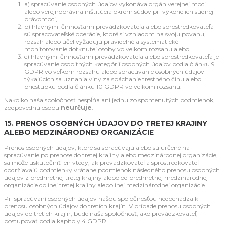
a) spracúvanie osobných údajov vykonáva orgán verejnej moci
alebo verejnoprávna inštitúcia okrem súdov pri výkone ich súdnej
právomoci,
b) hlavnými činnosťami prevádzkovateľa alebo sprostredkovateľa
sú spracovateľské operácie, ktoré si vzhľadom na svoju povahu,
rozsah alebo účel vyžadujú pravidelné a systematické
monitorovanie dotknutej osoby vo veľkom rozsahu alebo
c) hlavnými činnosťami prevádzkovateľa alebo sprostredkovateľa je
spracúvanie osobitných kategórií osobných údajov podľa článku 9
GDPR vo veľkom rozsahu alebo spracúvanie osobných údajov
týkajúcich sa uznania viny za spáchanie trestného činu alebo
priestupku podľa článku 10 GDPR vo veľkom rozsahu.
Nakoľko naša spoločnosť nespĺňa ani jednu zo spomenutých podmienok,
zodpovednú osobu
neurčuje
.
15. PRENOS OSOBNÝCH ÚDAJOV DO TRETEJ KRAJINY
ALEBO
MEDZINÁRODNEJ
ORGANIZÁCIE
Prenos osobných údajov, ktoré sa spracúvajú alebo sú určené na
spracúvanie po prenose do tretej krajiny alebo medzinárodnej organizácie,
sa môže uskutočniť len vtedy, ak prevádzkovateľ a sprostredkovateľ
dodržiavajú podmienky vrátane podmienok následného prenosu osobných
údajov z predmetnej tretej krajiny alebo od predmetnej medzinárodnej
organizácie do inej tretej krajiny alebo inej medzinárodnej organizácie.
Pri spracúvaní osobných údajov našou spoločnosťou nedochádza k
prenosu osobných údajov do tretích krajín. V prípade prenosu osobných
údajov do tretích krajín, bude naša spoločnosť, ako prevádzkovateľ,
postupovať podľa kapitoly 4 GDPR.