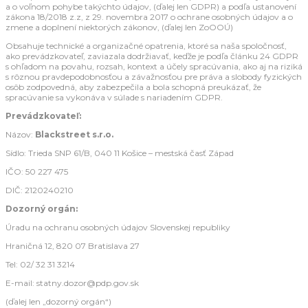
a o voľnom pohybe takýchto údajov, (ďalej len GDPR) a podľa ustanovení
zákona 18/2018 z.z, z 29. novembra 2017 o ochrane osobných údajov a o
zmene a doplnení niektorých zákonov, (ďalej len ZoOOÚ)
Obsahuje technické a organizačné opatrenia, ktoré sa naša spoločnosť,
ako prevádzkovateľ, zaviazala dodržiavať, keďže je podľa článku 24 GDPR
s ohľadom na povahu, rozsah, kontext a účely spracúvania, ako aj na riziká
s rôznou pravdepodobnosťou a závažnosťou pre práva a slobody fyzických
osôb zodpovedná, aby zabezpečila a bola schopná preukázať, že
spracúvanie sa vykonáva v súlade s nariadením GDPR.
Prevádzkovateľ:
Názov:
Blackstreet s.r.o.
Sídlo: Trieda SNP 61/B, 040 11 Košice – mestská časť Západ
IČO: 50 227 475
DIČ: 2120240210
Dozorný orgán:
Úradu na ochranu osobných údajov Slovenskej republiky
Hraničná 12, 820 07 Bratislava 27
Tel: 02/ 32 31 3214
E-mail: statny.dozor@pdp.gov.sk
(ďalej len „dozorný orgán“)