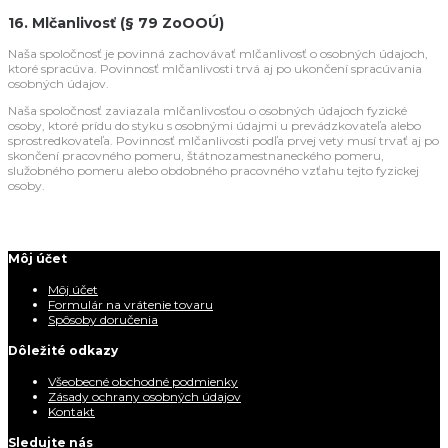
16. Mlčanlivosť
(§ 79 ZoOOÚ)
Naša spoločnosť je povinná zachovávať mlčanlivosť o osobných údajoch,
ktoré spracúva. Povinnosť mlčanlivosti trvá aj po ukončení spracúvania
osobných údajov.
Naša spoločnosť zaviazala mlčanlivosťou o osobných údajoch fyzické
osoby, ktoré prídu do styku s osobnými údajmi u prevádzkovateľa alebo
sprostredkovateľa. Povinnosť mlčanlivosti podľa prvej vety musí trvať aj po
skončení pracovného pomeru, štátnozamestnaneckého pomeru,
služobného pomeru alebo obdobného pracovného vzťahu tejto fyzickej
osoby.
Môj účet
Môj účet
Formulár na vrátenie tovaru
Spôsoby doručenia
Dôležité odkazy
Všeobecné obchodné podmienky
Zásady ochrany osobných údajov
Kontakt
Sledujte nás