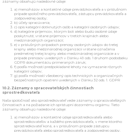
záznamy obsahujú nasledovné údaje:
a) meno/názov a kontaktné údaje prevádzkovateľa a v príslušnom
prípade spoločného prevádzkovateľa, zástupcu prevádzkovateľa a
zodpovednej osoby;
b) účely spracúvania;
c) opis kategórií dotknutých osôb a kategórií osobných údajov;
d) kategórie príjemcov, ktorým boli alebo budú osobné údaje
poskytnuté, vrátane príjemcov v tretích krajinách alebo
medzinárodných organizácií;
e) v príslušných prípadoch prenosy osobných údajov do tretej
krajiny alebo medzinárodnej organizácii vrátane označenia
predmetnej tretej krajiny alebo medzinárodnej organizácie a v
prípade prenosov uvedených v článku 49 ods. 1 druhom pododseku
GDPR dokumentáciu primeraných záruk;
f) podľa možností predpokladané lehoty na vymazanie rôznych
kategórií údajov;
g) podľa možností všeobecný opis technických a organizačných
bezpečnostných opatrení uvedených v článku 32 ods. 1. GDPR
10.2. Záznamy o spracovateľských činnostiach
sprostredkovateľa
Naša spoločnosť ako sprostredkovateľ vedie záznamy o spracovateľských
činnostiach a na požiadanie ich sprístupní dozornému orgámu. Tieto
záznamy obsahujú nasledovné údaje:
a) meno/názov a kontaktné údaje sprostredkovateľa alebo
sprostredkovateľov a každého prevádzkovateľa, v mene ktorého
sprostredkovateľ koná, a v príslušnom prípade zástupcu
prevádzkovateľa alebo sprostredkovateľa a zodpovednej osoby;