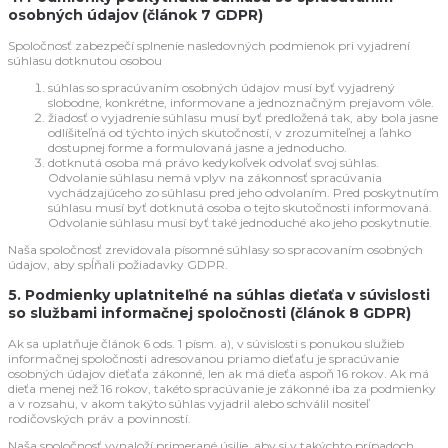
osobných údajov (článok 7 GDPR)
Spoločnosť zabezpečí splnenie nasledovných podmienok pri vyjadrení
súhlasu dotknutou osobou
súhlas so spracúvaním osobných údajov musí byť vyjadrený
slobodne, konkrétne, informovane a jednoznačným prejavom vôle.
žiadosť o vyjadrenie súhlasu musí byť predložená tak, aby bola jasne
odlíšiteľná od týchto iných skutočností, v zrozumiteľnej a ľahko
dostupnej forme a formulovaná jasne a jednoducho.
dotknutá osoba má právo kedykoľvek odvolať svoj súhlas.
Odvolanie súhlasu nemá vplyv na zákonnosť spracúvania
vychádzajúceho zo súhlasu pred jeho odvolaním. Pred poskytnutím
súhlasu musí byť dotknutá osoba o tejto skutočnosti informovaná.
Odvolanie súhlasu musí byť také jednoduché ako jeho poskytnutie.
Naša spoločnosť zrevidovala písomné súhlasy so spracovaním osobných
údajov, aby spĺňali požiadavky GDPR.
5. Podmienky uplatniteľné na súhlas dieťaťa v súvislosti
so službami informačnej spoločnosti (článok 8 GDPR)
Ak sa uplatňuje článok 6 ods. 1 písm. a), v súvislosti s ponukou služieb
informačnej spoločnosti adresovanou priamo dieťaťu je spracúvanie
osobných údajov dieťaťa zákonné, len ak má dieťa aspoň 16 rokov. Ak má
dieťa menej než 16 rokov, takéto spracúvanie je zákonné iba za podmienky
a v rozsahu, v akom takýto súhlas vyjadril alebo schválil nositeľ
rodičovských práv a povinností.
Naša spoločnosť vynaloží primerané úsilie, aby si v takýchto prípadoch