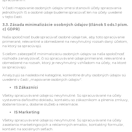
V časti mapovanie osobných údajov sme si stanovili účely spracovania
jednotlivých IS a osobné údaje budeme spracúvať len na účely uvedené
v tejto časti.
3.3. Zásada minimalizácie osobných údajov (článok 5 ods.1 písm.
c) GDPR)
Naša spoločnosť bude spracúvať osobné údaje tak, aby toto spracúvanie
primerané, relevantné a obmedzené na nevyhnutný rozsah daný účelom,
na ktorý sa spracúvajú.
S cieľom zabezpečiť minimalizáciu osobných údajov sa naša spoločnosť
rozhodla zanalyzovať, či sú spracuvávané údaje primerané, relevantné a
obmedzené na rozsah, ktorý je nevyhnutný vzhľadom na účely, na ktoré
sa spracúvajú.
Analyzujú sa nasledovné kategórie, konkrétne druhy osobných údajov sú
uvedené v časti „mapovanie osobných údajov“.
IS Zákazníci
Všetky spracuvávané údaje sú nevyhnutné. Sú spracuvávané na účely
vystavenia daňového dokladu, kontaktu so zákazníkom a plnenia zmluvy,
dodanie tovaru, dodanie služieb a reklamácie.
IS Marketing
Všetky spracuvávané údaje sú nevyhnutné. Sú spracuvávané na účely
zasielania marketingových a reklamných emailov, kontaktný formulár,
kontakt na sociálnych sieťach.