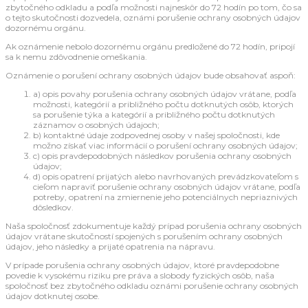
zbytočného odkladu a podľa možnosti najneskôr do 72 hodín po tom, čo sa
o tejto skutočnosti dozvedela, oznámi porušenie ochrany osobných údajov
dozornému orgánu.
Ak oznámenie nebolo dozornému orgánu predložené do 72 hodín, pripojí
sa k nemu zdôvodnenie omeškania.
Oznámenie o porušení ochrany osobných údajov bude obsahovať aspoň:
a) opis povahy porušenia ochrany osobných údajov vrátane, podľa
možnosti, kategórií a približného počtu dotknutých osôb, ktorých
sa porušenie týka a kategórií a približného počtu dotknutých
záznamov o osobných údajoch;
b) kontaktné údaje zodpovednej osoby v našej spoločnosti, kde
možno získať viac informácií o porušení ochrany osobných údajov;
c) opis pravdepodobných následkov porušenia ochrany osobných
údajov;
d) opis opatrení prijatých alebo navrhovaných prevádzkovateľom s
cieľom napraviť porušenie ochrany osobných údajov vrátane, podľa
potreby, opatrení na zmiernenie jeho potenciálnych nepriaznivých
dôsledkov.
Naša spoločnosť zdokumentuje každý prípad porušenia ochrany osobných
údajov vrátane skutočností spojených s porušením ochrany osobných
údajov, jeho následky a prijaté opatrenia na nápravu.
V prípade porušenia ochrany osobných údajov, ktoré pravdepodobne
povedie k vysokému riziku pre práva a slobody fyzických osôb, naša
spoločnosť bez zbytočného odkladu oznámi porušenie ochrany osobných
údajov dotknutej osobe.