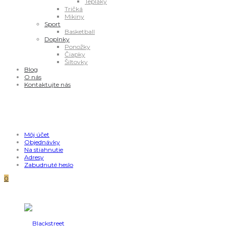
Tepláky
Tričká
Mikiny
Sport
Basketball
Doplnky
Ponožky
Čiapky
Šiltovky
Blog
O nás
Kontaktujte nás
Môj účet
Objednávky
Na stiahnutie
Adresy
Zabudnuté heslo
0