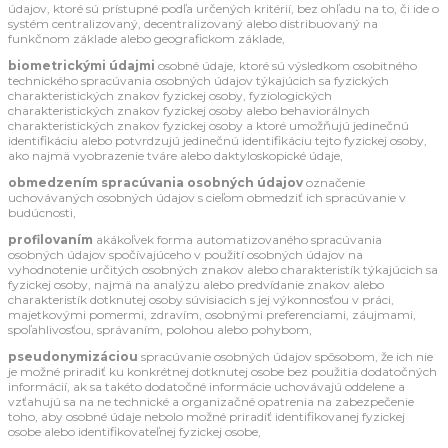
údajov, ktoré sú prístupné podľa určených kritérií, bez ohľadu na to, či ide o
systém centralizovaný, decentralizovaný alebo distribuovaný na
funkčnom základe alebo geografickom základe,
biometrickými údajmi
osobné údaje, ktoré sú výsledkom osobitného
technického spracúvania osobných údajov týkajúcich sa fyzických
charakteristických znakov fyzickej osoby, fyziologických
charakteristických znakov fyzickej osoby alebo behaviorálnych
charakteristických znakov fyzickej osoby a ktoré umožňujú jedinečnú
identifikáciu alebo potvrdzujú jedinečnú identifikáciu tejto fyzickej osoby,
ako najmä vyobrazenie tváre alebo daktyloskopické údaje,
obmedzením spracúvania osobných údajov
označenie
uchovávaných osobných údajov s cieľom obmedziť ich spracúvanie v
budúcnosti,
profilovaním
akákoľvek forma automatizovaného spracúvania
osobných údajov spočívajúceho v použití osobných údajov na
vyhodnotenie určitých osobných znakov alebo charakteristík týkajúcich sa
fyzickej osoby, najmä na analýzu alebo predvídanie znakov alebo
charakteristík dotknutej osoby súvisiacich s jej výkonnosťou v práci,
majetkovými pomermi, zdravím, osobnými preferenciami, záujmami,
spoľahlivosťou, správaním, polohou alebo pohybom,
pseudonymizáciou
spracúvanie osobných údajov spôsobom, že ich nie
je možné priradiť ku konkrétnej dotknutej osobe bez použitia dodatočných
informácií, ak sa takéto dodatočné informácie uchovávajú oddelene a
vzťahujú sa na ne technické a organizačné opatrenia na zabezpečenie
toho, aby osobné údaje nebolo možné priradiť identifikovanej fyzickej
osobe alebo identifikovateľnej fyzickej osobe,