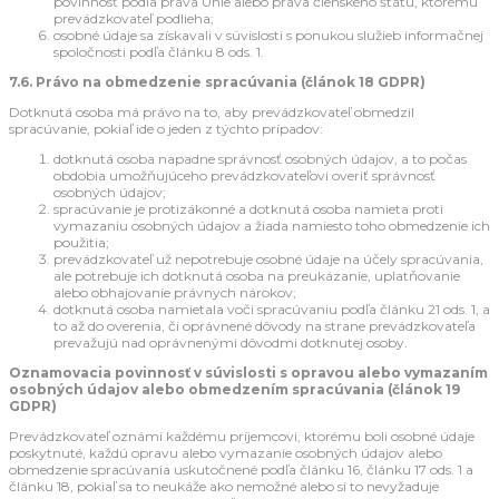
povinnosť podľa práva Únie alebo práva členského štátu, ktorému
prevádzkovateľ podlieha;
osobné údaje sa získavali v súvislosti s ponukou služieb informačnej
spoločnosti podľa článku 8 ods. 1.
7.6. Právo na obmedzenie spracúvania (článok 18 GDPR)
Dotknutá osoba má právo na to, aby prevádzkovateľ obmedzil
spracúvanie, pokiaľ ide o jeden z týchto prípadov:
dotknutá osoba napadne správnosť osobných údajov, a to počas
obdobia umožňujúceho prevádzkovateľovi overiť správnosť
osobných údajov;
spracúvanie je protizákonné a dotknutá osoba namieta proti
vymazaniu osobných údajov a žiada namiesto toho obmedzenie ich
použitia;
prevádzkovateľ už nepotrebuje osobné údaje na účely spracúvania,
ale potrebuje ich dotknutá osoba na preukázanie, uplatňovanie
alebo obhajovanie právnych nárokov;
dotknutá osoba namietala voči spracúvaniu podľa článku 21 ods. 1, a
to až do overenia, či oprávnené dôvody na strane prevádzkovateľa
prevažujú nad oprávnenými dôvodmi dotknutej osoby.
Oznamovacia povinnosť v súvislosti s opravou alebo vymazaním
osobných údajov alebo obmedzením spracúvania (článok 19
GDPR)
Prevádzkovateľ oznámi každému príjemcovi, ktorému boli osobné údaje
poskytnuté, každú opravu alebo vymazanie osobných údajov alebo
obmedzenie spracúvania uskutočnené podľa článku 16, článku 17 ods. 1 a
článku 18, pokiaľ sa to neukáže ako nemožné alebo si to nevyžaduje