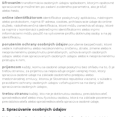
šifrovaním
transformácia osobných údajov spôsobom, ktorým opätovné
spracúvanie je možné len po zadaní zvoleného parametra, ako je kľúč
alebo heslo,
online identifikátorom
identifikátor poskytnutý aplikáciou, nástrojom
alebo protokolom, najmä IP adresa, cookies, prihlasovacie údaje do online
služieb, rádiofrekvenčná identifikácia, ktoré môžu zanechávať stopy, ktoré
sa najmä v kombinácii s jedinečnými identifikátormi alebo inými
informáciami môžu použiť na vytvorenie profilu dotknutej osoby a na jej
identifikáciu,
porušením ochrany osobných údajov
porušenie bezpečnosti, ktoré
vedie k náhodnému alebo nezákonnému zničeniu, strate, zmene alebo k
neoprávnenému poskytnutiu prenášaných, uchovávaných osobných
údajov alebo inak spracúvaných osobných údajov alebo k neoprávnenému
prístupu k nim,
príjemcom
každý, komu sa osobné údaje poskytnú bez ohľadu na to, či je
treťou stranou; za príjemcu sa nepovažuje orgán verejnej moci, ktorý
spracúva osobné údaje na základe osobitného predpisu alebo
medzinárodnej zmluvy, ktorou je Slovenská republika viazaná, v súlade s
pravidlami ochrany osobných údajov vzťahujúcimi sa na daný účel
spracúvania osobných údajov,
treťou stranou
každý, kto nie je dotknutou osobou, prevádzkovateľ,
sprostredkovateľ alebo inou fyzickou osobou, ktorá na základe poverenia
prevádzkovateľa alebo sprostredkovateľa spracúva osobné údaje,
2. Spracúvanie osobných údajov