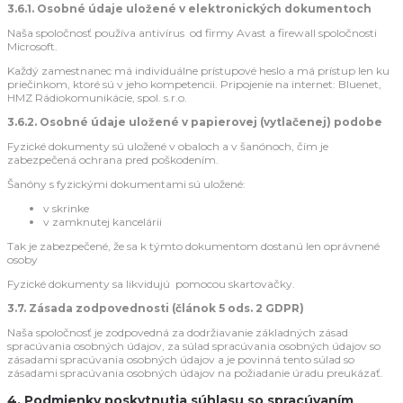
3.6.1. Osobné údaje uložené v elektronických dokumentoch
Naša spoločnosť používa antivírus od firmy Avast a firewall spoločnosti
Microsoft.
Každý zamestnanec má individuálne prístupové heslo a má prístup len ku
priečinkom, ktoré sú v jeho kompetencii. Pripojenie na internet: Bluenet,
HMZ Rádiokomunikácie, spol. s.r.o.
3.6.2. Osobné údaje uložené v papierovej (vytlačenej) podobe
Fyzické dokumenty sú uložené v obaloch a v šanónoch, čím je
zabezpečená ochrana pred poškodením.
Šanóny s fyzickými dokumentami sú uložené:
v skrinke
v zamknutej kancelárii
Tak je zabezpečené, že sa k týmto dokumentom dostanú len oprávnené
osoby
Fyzické dokumenty sa likvidujú pomocou skartovačky.
3.7. Zásada zodpovednosti (článok 5 ods. 2 GDPR)
Naša spoločnosť je zodpovedná za dodržiavanie základných zásad
spracúvania osobných údajov, za súlad spracúvania osobných údajov so
zásadami spracúvania osobných údajov a je povinná tento súlad so
zásadami spracúvania osobných údajov na požiadanie úradu preukázať.
4. Podmienky poskytnutia súhlasu so spracúvaním