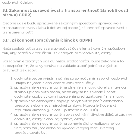
osobných údajov:
3.1. Zákonnosť, spravodlivosť a transparentnosť (článok 5 ods.1
písm. a) GDPR)
Osobné údaje budú spracúvané zákonným spôsobom, spravodlivo a
transparentne vo vzťahu k dotknutej osobe („zákonnosť, spravodlivosť a
transparentnosť“);
3.1.1. Zákonnosť spracúvania (článok 6 GDPR)
Naša spoločnosť sa zaviazala spracúvať údaje len zákonným spôsobom
tak, aby nedošlo k porušeniu základných práv dotknutej osoby.
Spracúvanie osobných údajov našou spoločnosťou bude zákonné a to
zabezpečením, že sa vykonáva na základe aspoň jedného z týchto
právnych základov:
dotknutá osoba vyjadrila súhlas so spracúvaním svojich osobných
údajov na jeden alebo viaceré konkrétne účely;
spracúvanie je nevyhnutné na plnenie zmluvy, ktorej zmluvnou
stranou je dotknutá osoba, alebo aby sa na základe žiadosti
dotknutej osoby vykonali opatrenia pred uzatvorením zmluvy;
spracúvanie osobných údajov je nevyhnutné podľa osobitného
predpisu alebo medzinárodnej zmluvy, ktorou je Slovenská
republika viazaná (§ 13 ods. 1 písmeno c ZoOOÚ)
spracúvanie je nevyhnutné, aby sa ochránili životne dôležité záujmy
dotknutej osoby alebo inej fyzickej osoby;
spracúvanie je nevyhnutné na splnenie úlohy realizovanej vo
verejnom záujme alebo pri výkone verejnej moci zverenej
prevádzkovateľovi;