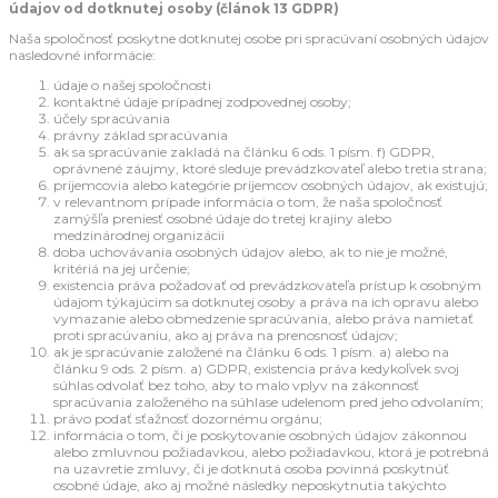
údajov od dotknutej osoby (článok 13 GDPR)
Naša spoločnosť poskytne dotknutej osobe pri spracúvaní osobných údajov
nasledovné informácie:
údaje o našej spoločnosti
kontaktné údaje prípadnej zodpovednej osoby;
účely spracúvania
právny základ spracúvania
ak sa spracúvanie zakladá na článku 6 ods. 1 písm. f) GDPR,
oprávnené záujmy, ktoré sleduje prevádzkovateľ alebo tretia strana;
príjemcovia alebo kategórie príjemcov osobných údajov, ak existujú;
v relevantnom prípade informácia o tom, že naša spoločnosť
zamýšľa preniesť osobné údaje do tretej krajiny alebo
medzinárodnej organizácii
doba uchovávania osobných údajov alebo, ak to nie je možné,
kritériá na jej určenie;
existencia práva požadovať od prevádzkovateľa prístup k osobným
údajom týkajúcim sa dotknutej osoby a práva na ich opravu alebo
vymazanie alebo obmedzenie spracúvania, alebo práva namietať
proti spracúvaniu, ako aj práva na prenosnosť údajov;
ak je spracúvanie založené na článku 6 ods. 1 písm. a) alebo na
článku 9 ods. 2 písm. a) GDPR, existencia práva kedykoľvek svoj
súhlas odvolať bez toho, aby to malo vplyv na zákonnosť
spracúvania založeného na súhlase udelenom pred jeho odvolaním;
právo podať sťažnosť dozornému orgánu;
informácia o tom, či je poskytovanie osobných údajov zákonnou
alebo zmluvnou požiadavkou, alebo požiadavkou, ktorá je potrebná
na uzavretie zmluvy, či je dotknutá osoba povinná poskytnúť
osobné údaje, ako aj možné následky neposkytnutia takýchto