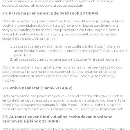
neprimerané úsilie. Prevádzkovateľ o týchto príjemcoch informuje
dotknutú osobu, ak to dotknutá osoba požaduje.
7.7. Právo na prenosnosť údajov (článok 20 GDPR)
Dotknutá osoba má právo získať osobné údaje, ktoré sa jej týkajú a ktoré
poskytla prevádzkovateľovi, v štruktúrovanom, bežne používanom a
strojovo čitateľnom formáte a má právo preniesť tieto údaje ďalšiemu
prevádzkovateľovi bez toho, aby jej prevádzkovateľ, ktorému sa tieto
osobné údaje poskytli, bránil, ak:
sa spracúvanie zakladá na súhlase podľa článku 6 ods. 1 písm. a)
alebo článku 9 ods. 2 písm. a), alebo na zmluve podľa článku 6 ods. 1
písm. b), a
ak sa spracúvanie vykonáva automatizovanými prostriedkami.
Dotknutá osoba má pri uplatňovaní svojho práva na prenosnosť údajov
podľa odseku 1 právo na prenos osobných údajov priamo od jedného
prevádzkovateľa druhému prevádzkovateľovi, pokiaľ je to technicky
možné.
7.8. Právo namietať (článok 21 GDPR)
Dotknutá osoba má právo kedykoľvek namietať z dôvodov týkajúcich sa
jej konkrétnej situácie proti spracúvaniu osobných údajov, ktoré sa jej týka,
ktoré je vykonávané na základe článku 6 ods. 1 písm. e) alebo f) vrátane
namietania proti profilovaniu založenému na uvedených ustanoveniach.
7.9. Automatizované individuálne rozhodovanie vrátane
profilovania (článok 22 GDPR)
Dotknutá osoba má právo na to, aby sa na ňu nevzťahovalo rozhodnutie,