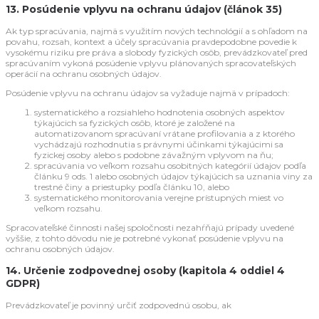
13. Posúdenie vplyvu na ochranu údajov (článok 35)
Ak typ spracúvania, najmä s využitím nových technológií a s ohľadom na
povahu, rozsah, kontext a účely spracúvania pravdepodobne povedie k
vysokému riziku pre práva a slobody fyzických osôb, prevádzkovateľ pred
spracúvaním vykoná posúdenie vplyvu plánovaných spracovateľských
operácií na ochranu osobných údajov.
Posúdenie vplyvu na ochranu údajov sa vyžaduje najmä v prípadoch:
systematického a rozsiahleho hodnotenia osobných aspektov
týkajúcich sa fyzických osôb, ktoré je založené na
automatizovanom spracúvaní vrátane profilovania a z ktorého
vychádzajú rozhodnutia s právnymi účinkami týkajúcimi sa
fyzickej osoby alebo s podobne závažným vplyvom na ňu;
spracúvania vo veľkom rozsahu osobitných kategórií údajov podľa
článku 9 ods. 1 alebo osobných údajov týkajúcich sa uznania viny za
trestné činy a priestupky podľa článku 10, alebo
systematického monitorovania verejne prístupných miest vo
veľkom rozsahu.
Spracovateľské činnosti našej spoločnosti nezahŕňajú prípady uvedené
vyššie, z tohto dôvodu nie je potrebné vykonať posúdenie vplyvu na
ochranu osobných údajov.
14. Určenie zodpovednej osoby (kapitola 4 oddiel 4
GDPR)
Prevádzkovateľ je povinný určiť zodpovednú osobu, ak