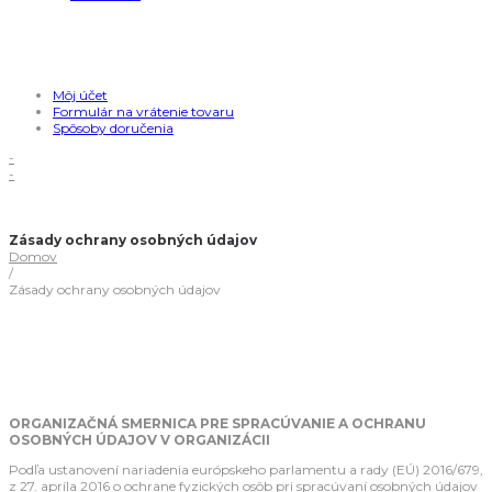
Môj účet
Formulár na vrátenie tovaru
Spôsoby doručenia
-
-
Zásady ochrany osobných údajov
Domov
/
Zásady ochrany osobných údajov
ORGANIZAČNÁ SMERNICA PRE SPRACÚVANIE A OCHRANU
OSOBNÝCH ÚDAJOV V ORGANIZÁCII
Podľa ustanovení nariadenia európskeho parlamentu a rady (EÚ) 2016/679,
z 27. apríla 2016 o ochrane fyzických osôb pri spracúvaní osobných údajov