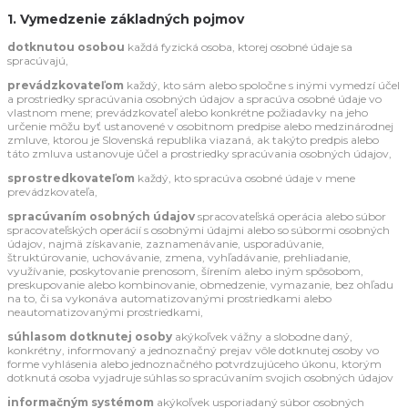
1. Vymedzenie základných pojmov
dotknutou osobou
každá fyzická osoba, ktorej osobné údaje sa
spracúvajú,
prevádzkovateľom
každý, kto sám alebo spoločne s inými vymedzí účel
a prostriedky spracúvania osobných údajov a spracúva osobné údaje vo
vlastnom mene; prevádzkovateľ alebo konkrétne požiadavky na jeho
určenie môžu byť ustanovené v osobitnom predpise alebo medzinárodnej
zmluve, ktorou je Slovenská republika viazaná, ak takýto predpis alebo
táto zmluva ustanovuje účel a prostriedky spracúvania osobných údajov,
sprostredkovateľom
každý, kto spracúva osobné údaje v mene
prevádzkovateľa,
spracúvaním osobných údajov
spracovateľská operácia alebo súbor
spracovateľských operácií s osobnými údajmi alebo so súbormi osobných
údajov, najmä získavanie, zaznamenávanie, usporadúvanie,
štruktúrovanie, uchovávanie, zmena, vyhľadávanie, prehliadanie,
využívanie, poskytovanie prenosom, šírením alebo iným spôsobom,
preskupovanie alebo kombinovanie, obmedzenie, vymazanie, bez ohľadu
na to, či sa vykonáva automatizovanými prostriedkami alebo
neautomatizovanými prostriedkami,
súhlasom dotknutej osoby
akýkoľvek vážny a slobodne daný,
konkrétny, informovaný a jednoznačný prejav vôle dotknutej osoby vo
forme vyhlásenia alebo jednoznačného potvrdzujúceho úkonu, ktorým
dotknutá osoba vyjadruje súhlas so spracúvaním svojich osobných údajov
informačným systémom
akýkoľvek usporiadaný súbor osobných