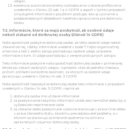
údajov;
existencia automatizovaného rozhodovania vrátane profilovania
uvedeného v článku 22 ods. 1 a 4 GDPR a aspoň v týchto prípadoch
zmysluplné informácie o použitom postupe, ako aj význame a
predpokladaných dôsledkoch takéhoto spracúvania pre dotknutú
osobu.
7.2. Informácie, ktoré sa majú poskytnúť, ak osobné údaje
neboli získané od dotknutej osoby (článok 14 GDPR)
Naša spoločnosť poskytne dotknutej osobe, ak tieto osobné údaje neboli
získané od nej, všetky informácie uvedené v bode 7.1 tejto organizačnej
smernice a tiež z akého zdroja pochádzajú osobné údaje, prípadne
informácie o tom, či údaje pochádzajú z verejne prístupných zdrojov.
Tieto informácie poskytne naša spoločnosť dotknutej osobe v primeranej
lehote po získaní osobných údajov, najneskôr však do jedného mesiaca,
pričom zohľadní konkrétne okolnosti, za ktorých sa osobné údaje
spracúvajú uvedené v článku 14 ods. 3 GDPR
Naša spoločnosť neposkytne dotknutej osobe tieto informácie v prípadoch
uvedených v článku 14 ods. 5 GDPR, najmä ak:
dotknutá osoba má už dané informácie
sa poskytovanie takýchto informácií ukáže ako nemožné alebo by si
vyžadovalo neprimerané úsilie
sa získanie alebo poskytnutie výslovne stanovuje v práve Únie alebo
v práve členského štátu, ktorému prevádzkovateľ podlieha, a v
ktorom sa stanovujú primerané opatrenia na ochranu
oprávnených záujmov dotknutej osoby