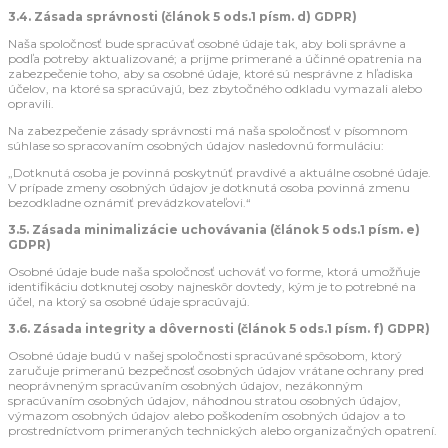
3.4. Zásada správnosti (článok 5 ods.1 písm. d) GDPR)
Naša spoločnosť bude spracúvať osobné údaje tak, aby boli správne a
podľa potreby aktualizované; a prijme primerané a účinné opatrenia na
zabezpečenie toho, aby sa osobné údaje, ktoré sú nesprávne z hľadiska
účelov, na ktoré sa spracúvajú, bez zbytočného odkladu vymazali alebo
opravili.
Na zabezpečenie zásady správnosti má naša spoločnosť v písomnom
súhlase so spracovaním osobných údajov nasledovnú formuláciu:
„Dotknutá osoba je povinná poskytnúť pravdivé a aktuálne osobné údaje.
V prípade zmeny osobných údajov je dotknutá osoba povinná zmenu
bezodkladne oznámiť prevádzkovateľovi.“
3.5. Zásada minimalizácie uchovávania (článok 5 ods.1 písm. e)
GDPR)
Osobné údaje bude naša spoločnosť uchováť vo forme, ktorá umožňuje
identifikáciu dotknutej osoby najneskôr dovtedy, kým je to potrebné na
účel, na ktorý sa osobné údaje spracúvajú.
3.6. Zásada integrity a dôvernosti (článok 5 ods.1 písm. f) GDPR)
Osobné údaje budú v našej spoločnosti spracúvané spôsobom, ktorý
zaručuje primeranú bezpečnosť osobných údajov vrátane ochrany pred
neoprávneným spracúvaním osobných údajov, nezákonným
spracúvaním osobných údajov, náhodnou stratou osobných údajov,
výmazom osobných údajov alebo poškodením osobných údajov a to
prostredníctvom primeraných technických alebo organizačných opatrení.