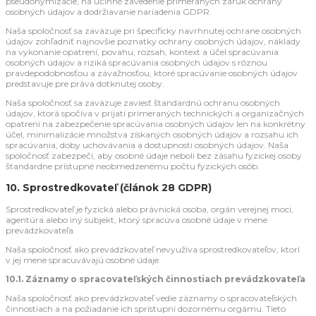
pseudonymizácie, na účinné zavedenie primeraných záruk ochrany
osobných údajov a dodržiavanie nariadenia GDPR.
Naša spoločnosť sa zaväzuje pri špecificky navrhnutej ochrane osobných
údajov zohľadniť najnovšie poznatky ochrany osobných údajov, náklady
na vykonanie opatrení, povahu, rozsah, kontext a účel spracúvania
osobných údajov a riziká spracúvania osobných údajov s rôznou
pravdepodobnosťou a závažnosťou, ktoré spracúvanie osobných údajov
predstavuje pre práva dotknutej osoby.
Naša spoločnosť sa zaväzuje zaviesť štandardnú ochranu osobných
údajov, ktorá spočíva v prijatí primeraných technických a organizačných
opatrení na zabezpečenie spracúvania osobných údajov len na konkrétny
účel, minimalizácie množstva získaných osobných údajov a rozsahu ich
spracúvania, doby uchovávania a dostupnosti osobných údajov. Naša
spoločnosť zabezpečí, aby osobné údaje neboli bez zásahu fyzickej osoby
štandardne prístupné neobmedzenému počtu fyzických osôb.
10. Sprostredkovateľ (článok 28 GDPR)
Sprostredkovateľ je fyzická alebo právnická osoba, orgán verejnej moci,
agentúra alebo iný subjekt, ktorý spracúva osobné údaje v mene
prevádzkovateľa.
Naša spoločnosť ako prevádzkovateľ nevyužíva sprostredkovateľov, ktorí
v jej mene spracuvávajú osobné údaje.
10.1. Záznamy o spracovateľských činnostiach prevádzkovateľa
Naša spoločnosť ako prevádzkovateľ vedie záznamy o spracovateľských
činnostiach a na požiadanie ich sprístupní dozornému orgámu. Tieto