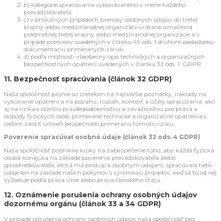
b) kategórie spracúvania vykonávaného v mene každého
prevádzkovateľa;
c) v príslušných prípadoch prenosy osobných údajov do tretej
krajiny alebo medzinárodnej organizácii vrátane označenia
predmetnej tretej krajiny alebo medzinárodnej organizácie a v
prípade prenosov uvedených v článku 49 ods. 1 druhom pododseku
dokumentáciu primeraných záruk;
d) podľa možností všeobecný opis technických a organizačných
bezpečnostných opatrení uvedených v článku 32 ods. 1. GDPR
11. Bezpečnosť spracúvania (článok 32 GDPR)
Naša spoločnosť prijme so zreteľom na najnovšie poznatky, náklady na
vykonanie opatrení a na povahu, rozsah, kontext a účely spracúvania, ako
aj na riziká s rôznou pravdepodobnosťou a závažnosťou pre práva a
slobody fyzických osôb, primerané technické a organizačné opatrenia s
cieľom zaistiť úroveň bezpečnosti primeranú tomuto riziku.
Poverenie spracúvať osobné údaje (článok 32 ods. 4 GDPR)
Naša spoločnosť podnikne kroky na zabezpečenie toho, aby každá fyzická
osoba konajúca na základe poverenia prevádzkovateľa alebo
sprostredkovateľa, ktorá má prístup k osobným údajom, spracúvala tieto
údaje len na základe našich pokynov s výnimkou prípadov, keď sa to od nej
vyžaduje podľa práva Únie alebo práva členského štátu.
12. Oznámenie porušenia ochrany osobných údajov
dozornému orgánu (článok 33 a 34 GDPR)
V prípade porušenia ochrany osobných údajov naša spoločnosť bez