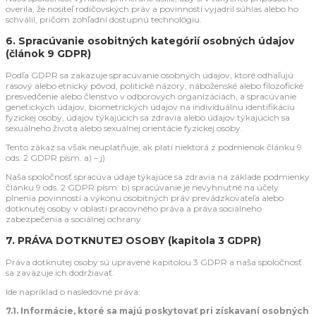
overila, že nositeľ rodičovských práv a povinností vyjadril súhlas alebo ho
schválil, pričom zohľadní dostupnú technológiu.
6. Spracúvanie osobitných kategórií osobných údajov
(článok 9 GDPR)
Podľa GDPR sa zakazuje spracúvanie osobných údajov, ktoré odhaľujú
rasový alebo etnický pôvod, politické názory, náboženské alebo filozofické
presvedčenie alebo členstvo v odborových organizáciách, a spracúvanie
genetických údajov, biometrických údajov na individuálnu identifikáciu
fyzickej osoby, údajov týkajúcich sa zdravia alebo údajov týkajúcich sa
sexuálneho života alebo sexuálnej orientácie fyzickej osoby.
Tento zákaz sa však neuplatňuje, ak platí niektorá z podmienok článku 9
ods. 2 GDPR písm. a) – j)
Naša spoločnosť spracúva údaje týkajúce sa zdravia na základe podmienky
článku 9 ods. 2 GDPR písm. b) spracúvanie je nevyhnutné na účely
plnenia povinností a výkonu osobitných práv prevádzkovateľa alebo
dotknutej osoby v oblasti pracovného práva a práva sociálneho
zabezpečenia a sociálnej ochrany
7. PRÁVA DOTKNUTEJ OSOBY (kapitola 3 GDPR)
Práva dotknutej osoby sú upravené kapitolou 3 GDPR a naša spoločnosť
sa zaväzuje ich dodržiavať.
Ide napríklad o nasledovné práva:
7.1. Informácie, ktoré sa majú poskytovať pri získavaní osobných