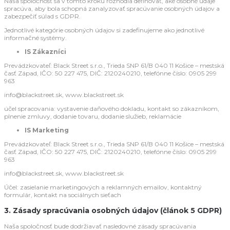
Naša spoločnosť sa v tomto kroku rozhodla definovať, aké osobné údaje
spracúva, aby bola schopná zanalyzovať spracúvanie osobných údajov a
zabezpečiť súlad s GDPR.
Jednotlivé kategórie osobných údajov si zadefinujeme ako jednotlivé
informačné systémy.
IS Zákazníci
Prevádzkovateľ: Black Street s.r.o., Trieda SNP 61/B 040 11 Košice – mestská
časť Západ, IČO: 50 227 475, DIČ: 2120240210, telefónne číslo: 0905 299
963
info@blackstreet.sk, www.blackstreet.sk
účel spracovania: vystavenie daňového dokladu, kontakt so zákazníkom,
plnenie zmluvy, dodanie tovaru, dodanie služieb, reklamácie
IS Marketing
Prevádzkovateľ: Black Street s.r.o., Trieda SNP 61/B 040 11 Košice – mestská
časť Západ, IČO: 50 227 475, DIČ: 2120240210, telefónne číslo: 0905 299
963
info@blackstreet.sk, www.blackstreet.sk
Účel: zasielanie marketingových a reklamných emailov, kontaktný
formulár, kontakt na sociálnych sieťach
3. Zásady spracúvania osobných údajov (článok 5 GDPR)
Naša spoločnosť bude dodržiavať nasledovné zásady spracúvania