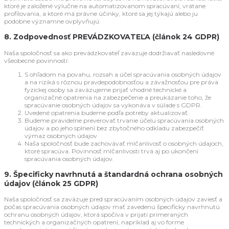
ktoré je založené výlučne na automatizovanom spracúvaní, vrátane
profilovania, a ktoré má právne účinky, ktoré sa jej týkajú alebo ju
podobne významne ovplyvňujú.
8. Zodpovednosť PREVÁDZKOVATEĽA (článok 24 GDPR)
Naša spoločnosť sa ako prevádzkovateľ zaväzuje dodržiavať nasledovné
všeobecné povinnosti:
S ohľadom na povahu, rozsah a účel spracúvania osobných údajov
a na riziká s rôznou pravdepodobnosťou a závažnosťou pre práva
fyzickej osoby sa zaväzujeme prijať vhodné technické a
organizačné opatrenia na zabezpečenie a preukázanie toho, že
spracúvanie osobných údajov sa vykonáva v súlade s GDPR.
Uvedené opatrenia budeme podľa potreby aktualizovať.
Budeme pravidelne preverovať trvanie účelu spracúvania osobných
údajov a po jeho splnení bez zbytočného odkladu zabezpečiť
výmaz osobných údajov
Naša spoločnosť bude zachovávať mlčanlivosť o osobných údajoch,
ktoré spracúva. Povinnosť mlčanlivosti trvá aj po ukončení
spracúvania osobných údajov.
9. Špecificky navrhnutá a štandardná ochrana osobných
údajov (článok 25 GDPR)
Naša spoločnosť sa zaväzuje pred spracúvaním osobných údajov zaviesť a
počas spracúvania osobných údajov mať zavedenú špecificky navrhnutú
ochranu osobných údajov, ktorá spočíva v prijatí primeraných
technických a organizačných opatrení, napríklad aj vo forme