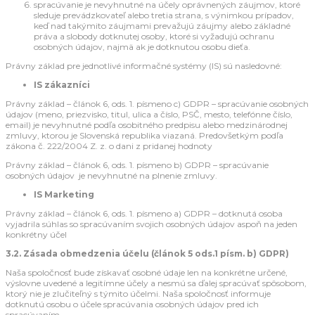
spracúvanie je nevyhnutné na účely oprávnených záujmov, ktoré
sleduje prevádzkovateľ alebo tretia strana, s výnimkou prípadov,
keď nad takýmito záujmami prevažujú záujmy alebo základné
práva a slobody dotknutej osoby, ktoré si vyžadujú ochranu
osobných údajov, najmä ak je dotknutou osobu dieťa.
Právny základ pre jednotlivé informačné systémy (IS) sú nasledovné:
IS zákazníci
Právny základ – článok 6, ods. 1. písmeno c) GDPR – spracúvanie osobných
údajov (meno, priezvisko, titul, ulica a číslo, PSČ, mesto, telefónne číslo,
email) je nevyhnutné podľa osobitného predpisu alebo medzinárodnej
zmluvy, ktorou je Slovenská republika viazaná. Predovšetkým podľa
zákona č. 222/2004 Z. z. o dani z pridanej hodnoty
Právny základ – článok 6, ods. 1. písmeno b) GDPR – spracúvanie
osobných údajov je nevyhnutné na plnenie zmluvy.
IS Marketing
Právny základ – článok 6, ods. 1. písmeno a) GDPR – dotknutá osoba
vyjadrila súhlas so spracúvaním svojich osobných údajov aspoň na jeden
konkrétny účel
3.2. Zásada obmedzenia účelu (článok 5 ods.1 písm. b) GDPR)
Naša spoločnosť bude získavať osobné údaje len na konkrétne určené,
výslovne uvedené a legitímne účely a nesmú sa ďalej spracúvať spôsobom,
ktorý nie je zlučiteľný s týmito účelmi. Naša spoločnosť informuje
dotknutú osobu o účele spracúvania osobných údajov pred ich
spracúvaním.