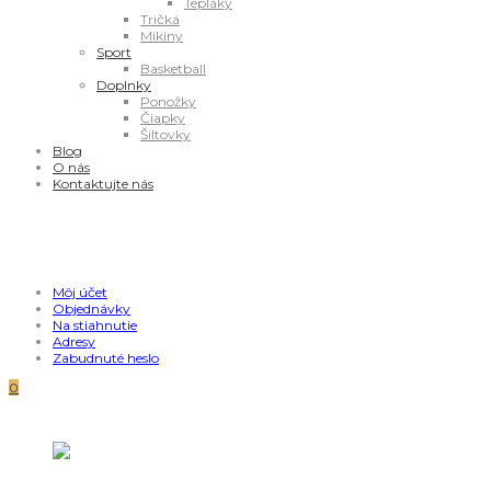
Tepláky
Tričká
Mikiny
Sport
Basketball
Doplnky
Ponožky
Čiapky
Šiltovky
Blog
O nás
Kontaktujte nás
Môj účet
Objednávky
Na stiahnutie
Adresy
Zabudnuté heslo
0