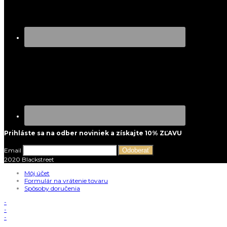
Prihláste sa na odber noviniek a získajte 10% ZĽAVU
Email
Odoberať
2020 Blackstreet
Môj účet
Formulár na vrátenie tovaru
Spôsoby doručenia
-
-
-