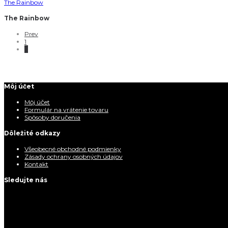
The Rainbow
The Rainbow
Prev
1
2
Môj účet
Môj účet
Formulár na vrátenie tovaru
Spôsoby doručenia
Dôležité odkazy
Všeobecné obchodné podmienky
Zásady ochrany osobných údajov
Kontakt
Sledujte nás