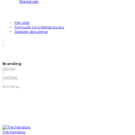
Môj účet
Formulár na vrátenie tovaru
Spôsoby doručenia
-
-
Branding
Domov
/
Portfolio
/
Branding
The Rainbow