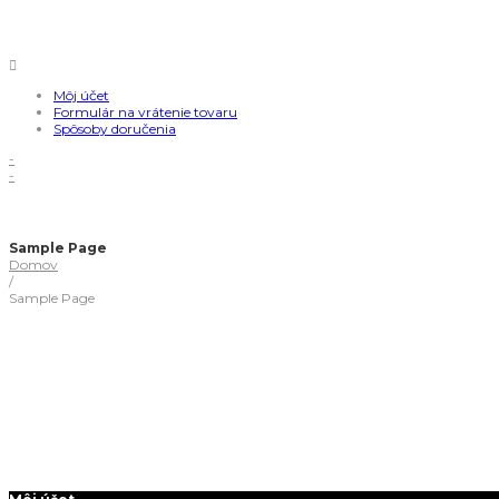
Môj účet
Formulár na vrátenie tovaru
Spôsoby doručenia
-
-
Sample Page
Domov
/
Sample Page