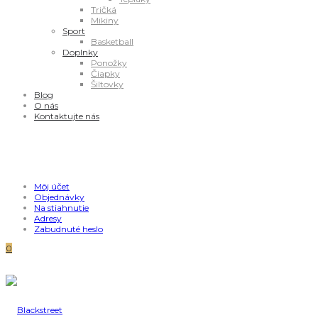
Tričká
Mikiny
Sport
Basketball
Doplnky
Ponožky
Čiapky
Šiltovky
Blog
O nás
Kontaktujte nás
Môj účet
Objednávky
Na stiahnutie
Adresy
Zabudnuté heslo
0