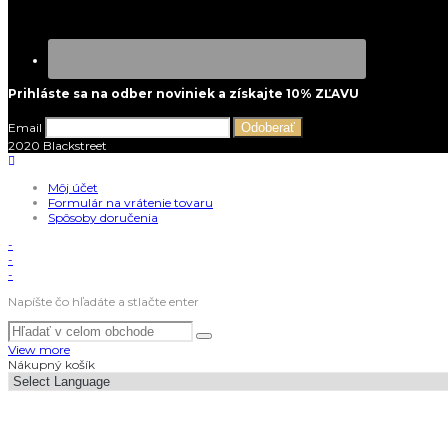
Prihláste sa na odber noviniek a získajte 10% ZĽAVU
Email
Odoberať
2020 Blackstreet
Môj účet
Formulár na vrátenie tovaru
Spôsoby doručenia
-
-
-
Napíšte čo hľadáte a stlačte enter
View more
Nákupný košík