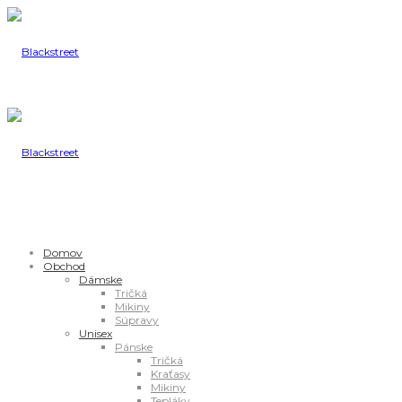
Domov
Obchod
Dámske
Tričká
Mikiny
Súpravy
Unisex
Pánske
Tričká
Kraťasy
Mikiny
Tepláky