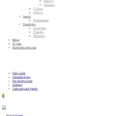
Mikiny
Tepláky
Tričká
Mikiny
Sport
Basketball
Doplnky
Ponožky
Čiapky
Šiltovky
Blog
O nás
Kontaktujte nás
Môj účet
Objednávky
Na stiahnutie
Adresy
Zabudnuté heslo
0