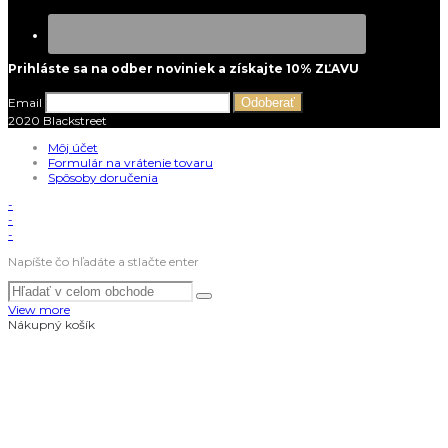
Prihláste sa na odber noviniek a získajte 10% ZĽAVU
Email
Odoberať
2020 Blackstreet
Môj účet
Formulár na vrátenie tovaru
Spôsoby doručenia
-
-
-
Napíšte čo hľadáte a stlačte enter
View more
Nákupný košík