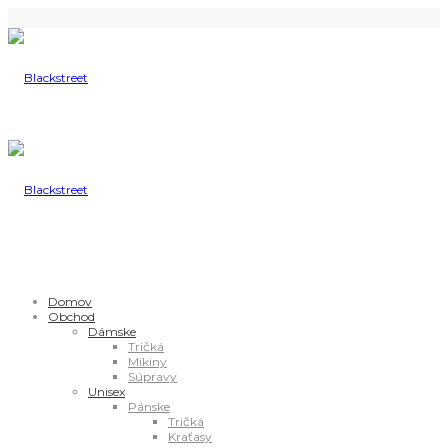
Domov
Obchod
Dámske
Tričká
Mikiny
Súpravy
Unisex
Pánske
Tričká
Kraťasy