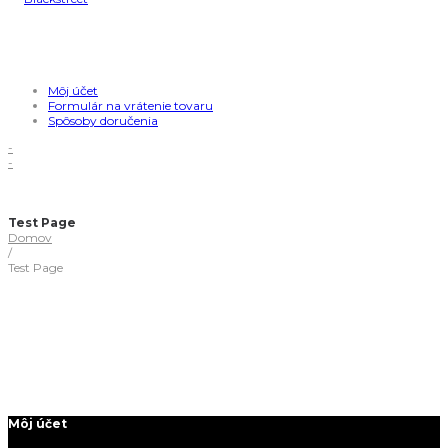
Môj účet
Formulár na vrátenie tovaru
Spôsoby doručenia
-
-
Test Page
Domov
/
Test Page
Môj účet